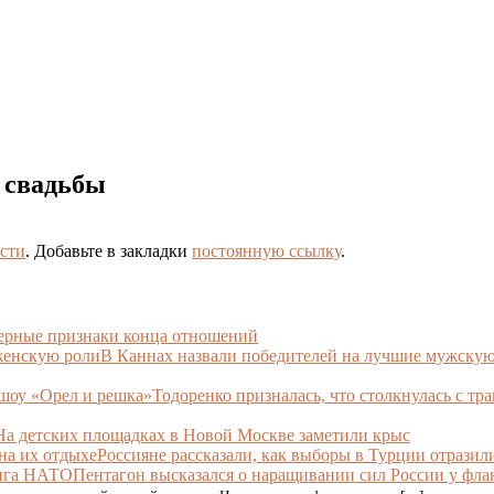
е свадьбы
сти
. Добавьте в закладки
постоянную ссылку
.
ерные признаки конца отношений
В Каннах назвали победителей на лучшие мужску
Тодоренко призналась, что столкнулась с тр
На детских площадках в Новой Москве заметили крыс
Россияне рассказали, как выборы в Турции отразил
Пентагон высказался о наращивании сил России у фл