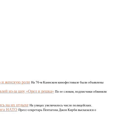
ю и женскую роли
На 76-м Каннском кинофестивале были объявлены
авлей из-за шоу «Орел и решка»
По ее словам, подписчики обвиняли
ись на их отдыхе
На улицах увеличилось число полицейских.
анга НАТО
Пресс-секретарь Пентагона Джон Кирби высказался о