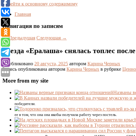
Перейти к основному содержимому
Главная
Навигация по записям
←
Предыдущая
Следующая
→
Звезда «Ералаша» снялась топлес посл
Опубликовано
20 августа, 2025
автором
Карина Черных
Запись опубликована автором
Карина Черных
в рубрике
Ценно
More from my site
Названы в
победители.
ее в том, что она она якобы получила работу через постель.