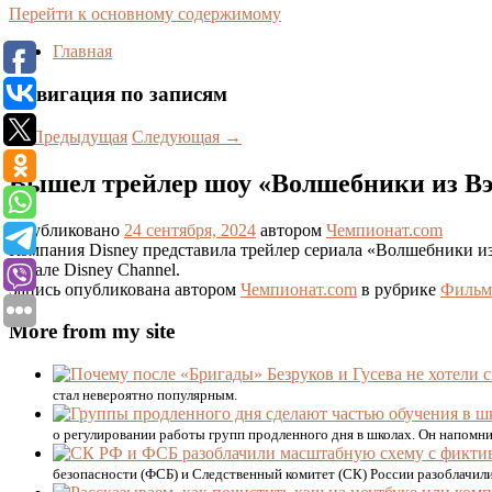
Перейти к основному содержимому
Главная
Навигация по записям
←
Предыдущая
Следующая
→
Вышел трейлер шоу «Волшебники из Вэй
Опубликовано
24 сентября, 2024
автором
Чемпионат.com
Компания Disney представила трейлер сериала «Волшебники из 
канале Disney Channel.
Запись опубликована автором
Чемпионат.com
в рубрике
Фильм
More from my site
стал невероятно популярным.
о регулировании работы групп продленного дня в школах. Он напомни
безопасности (ФСБ) и Следственный комитет (СК) России разоблачил