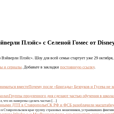
верли Плэйс» с Селеной Гомес от Disne
Вэйверли Плэйс». Шоу для всей семьи стартует уже 29 октября, 
ы и сериалы
. Добавьте в закладки
постоянную ссылку
.
Почему после «Бригады» Безруков и Гусева не х
Группы продленного дня сделают частью обучения в школа
л, что их намерены сделать частью […]
СК РФ и ФСБ разоблачили масштабну
и в Ставропольском крае группу страховых мошенников, устраивавших фиктив