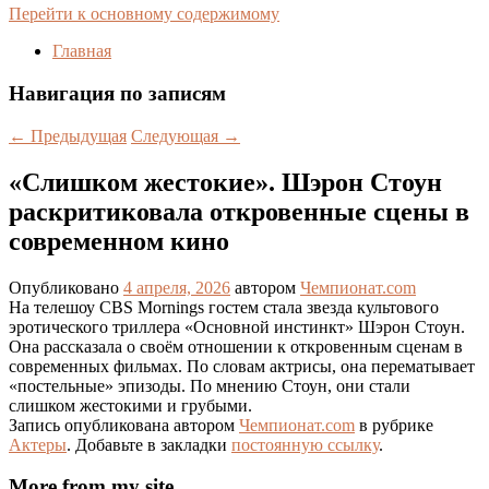
Перейти к основному содержимому
Главная
Навигация по записям
←
Предыдущая
Следующая
→
«Слишком жестокие». Шэрон Стоун
раскритиковала откровенные сцены в
современном кино
Опубликовано
4 апреля, 2026
автором
Чемпионат.com
На телешоу CBS Mornings гостем стала звезда культового
эротического триллера «Основной инстинкт» Шэрон Стоун.
Она рассказала о своём отношении к откровенным сценам в
современных фильмах. По словам актрисы, она перематывает
«постельные» эпизоды. По мнению Стоун, они стали
слишком жестокими и грубыми.
Запись опубликована автором
Чемпионат.com
в рубрике
Актеры
. Добавьте в закладки
постоянную ссылку
.
More from my site