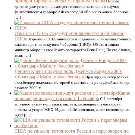
приняли хоррор «Пепел» с Аароном Полом
Первые
критики уже успели посмотреть и составить мнение о научно-
фантастическом хорроре Ash со звездой «Во все тяжкие» Аароном
[…]
Израиль и США создадут «ближневосточный альянс
ПВО»
Израиль и США занимаются созданием «ближневосточного
альянса противовоздушной обороны (ПВО)». Об этом заявил
министр обороны еврейского государства Бени Ганц. По его словам,
визит […]
Дэниел Крейг получил роль Джеймса Бонда в 2000-
х благодаря Майклу Фассбендеру
Ирландский актёр Майкл
Фассбендер поделился историей с кастинга на роль Джеймса Бонда
в начале 2000-х.
Какие
нововведения ждут россиян с 1 сентября
С 1 сентября
вступают в силу поправки к законам, касающиеся, в частности,
оплаты за услуги ЖКХ. Издание Life выяснило, какие нововведения
ждут […]
США не увидели готовности России к переговорам по