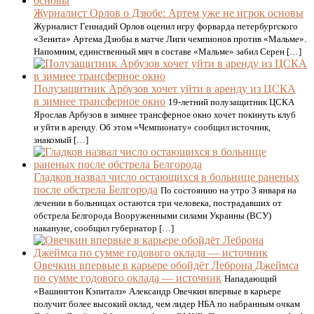
Журналист Орлов о Дзюбе: Артем уже не игрок основы
Журналист Геннадий Орлов оценил игру форварда петербургского
«Зенита» Артема Дзюбы в матче Лиги чемпионов против «Мальме».
Напомним, единственный мяч в составе «Мальме» забил Серен […]
Полузащитник Арбузов хочет уйти в аренду из ЦСКА
в зимнее трансферное окно
19-летний полузащитник ЦСКА
Ярослав Арбузов в зимнее трансферное окно хочет покинуть клуб
и уйти в аренду. Об этом «Чемпионату» сообщил источник,
знакомый […]
Гладков назвал число остающихся в больнице раненых
после обстрела Белгорода
По состоянию на утро 3 января на
лечении в больницах остаются три человека, пострадавших от
обстрела Белгорода Вооруженными силами Украины (ВСУ)
накануне, сообщил губернатор […]
Овечкин впервые в карьере обойдёт Леброна Джеймса
по сумме годового оклада — источник
Нападающий
«Вашингтон Кэпиталз» Александр Овечкин впервые в карьере
получит более высокий оклад, чем лидер НБА по набранным очкам