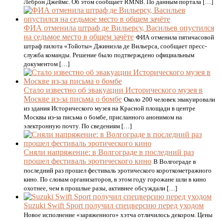
Леброн Джеймс. Об этом сообщает RMNB. По данным портала […]
ФИА отменила штраф де Вильерсу, Васильев опустился
на седьмое место в общем зачёте
ФИА отменила пятичасовой
штраф пилота «Тойоты» Джиниэла де Вильерса, сообщает пресс-
служба команды. Решение было подтверждено официальным
документом […]
Стало известно об эвакуации Исторического музея в
Москве из-за письма о бомбе
Около 200 человек эвакуировали
из здания Исторического музея на Красной площади в центре
Москвы из-за письма о бомбе, присланного анонимом на
электронную почту. По сведениям […]
Сняли напряжение: в Волгограде в последний раз
прошел фестиваль эротического кино
В Волгограде в
последний раз прошел фестиваль эротического короткометражного
кино. По словам организаторов, в этом году горожане шли в кино
охотнее, чем в прошлые разы, активнее обсуждали […]
Suzuki Swift Sport получил спецверсию перед уходом
Новое исполнение «заряженного» хэтча отличилось декором. Цены