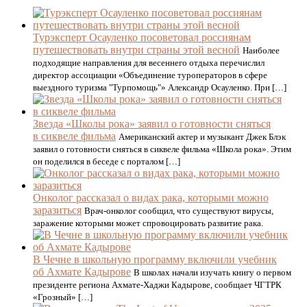
Турэксперт Осауленко посоветовал россиянам
путешествовать внутри страны этой весной
Наиболее
подходящие направления для весеннего отдыха перечислил
директор ассоциации «Объединение туроператоров в сфере
выездного туризма "Турпомощь"» Александр Осауленко. При […]
Звезда «Школы рока» заявил о готовности сняться
в сиквеле фильма
Американский актер и музыкант Джек Блэк
заявил о готовности сняться в сиквеле фильма «Школа рока». Этим
он поделился в беседе с порталом […]
Онколог рассказал о видах рака, которыми можно
заразиться
Врач-онколог сообщил, что существуют вирусы,
заражение которыми может спровоцировать развитие рака.
В Чечне в школьную программу включили учебник
об Ахмате Кадырове
В школах начали изучать книгу о первом
президенте региона Ахмате-Хаджи Кадырове, сообщает ЧГТРК
«Грозный» […]