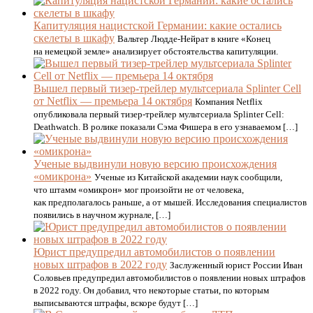
Капитуляция нацистской Германии: какие остались
скелеты в шкафу
Вальтер Людде-Нейрат в книге «Конец
на немецкой земле» анализирует обстоятельства капитуляции.
Вышел первый тизер-трейлер мультсериала Splinter Cell
от Netflix — премьера 14 октября
Компания Netflix
опубликовала первый тизер-трейлер мультсериала Splinter Cell:
Deathwatch. В ролике показали Сэма Фишера в его узнаваемом […]
Ученые выдвинули новую версию происхождения
«омикрона»
Ученые из Китайской академии наук сообщили,
что штамм «омикрон» мог произойти не от человека,
как предполагалось раньше, а от мышей. Исследования специалистов
появились в научном журнале, […]
Юрист предупредил автомобилистов о появлении
новых штрафов в 2022 году
Заслуженный юрист России Иван
Соловьев предупредил автомобилистов о появлении новых штрафов
в 2022 году. Он добавил, что некоторые статьи, по которым
выписываются штрафы, вскоре будут […]