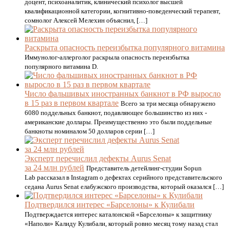
доцент, психоаналитик, клинический психолог высшей
квалификационной категории, когнитивно-поведенческий терапевт,
сомнолог Алексей Мелехин объяснил, […]
Раскрыта опасность переизбытка популярного витамина
Иммунолог-аллерголог раскрыла опасность переизбытка
популярного витамина D.
Число фальшивых иностранных банкнот в РФ выросло
в 15 раз в первом квартале
Всего за три месяца обнаружено
6080 поддельных банкнот, подавляющее большинство из них -
американские доллары. Преимущественно это были поддельные
банкноты номиналом 50 долларов серии […]
Эксперт перечислил дефекты Aurus Senat
за 24 млн рублей
Представитель детейлинг-студии Sopun
Lab рассказал в Instagram о дефектах серийного представительского
седана Aurus Senat елабужского производства, который оказался […]
Подтвердился интерес «Барселоны» к Кулибали
Подтверждается интерес каталонской «Барселоны» к защитнику
«Наполи» Калиду Кулибали, который ровно месяц тому назад стал