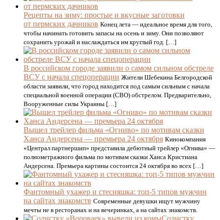
Рецепты на зиму: простые и вкусные заготовки
от пермских дачников
Конец лета — идеальное время для того,
чтобы начинать готовить запасы на осень и зиму. Они позволяют
сохранить урожай и наслаждаться им круглый год. […]
В российском городе заявили о самом сильном обстреле
ВСУ с начала спецоперации
Жители Шебекина Белгородской
области заявили, что город находится под самым сильным с начала
специальной военной операции (СВО) обстрелом. Предварительно,
Вооруженные силы Украины […]
Вышел трейлер фильма «Огниво» по мотивам сказки
Ханса Андерсена — премьера 24 октября
Кинокомпания
«Централ партнершип» представила дебютный трейлер «Огнива» —
полнометражного фильма по мотивам сказки Ханса Кристиана
Андерсена. Премьера картины состоится 24 октября во всех […]
Фантомный ухажер и стесняшка: топ-5 типов мужчин
на сайтах знакомств
Современные девушки ищут мужчину
мечты не в ресторанах и на вечеринках, а на сайтах знакомств.
Солистку