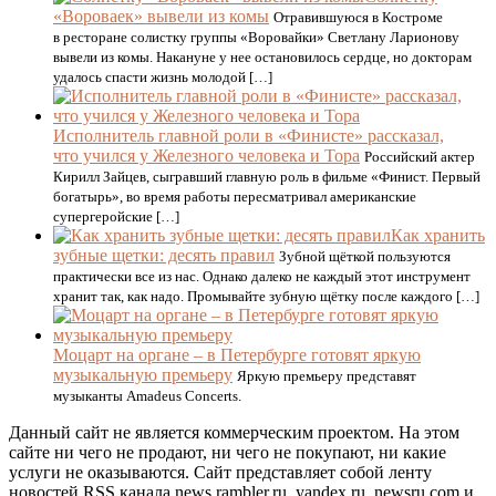
«Вороваек» вывели из комы
Отравившуюся в Костроме
в ресторане солистку группы «Воровайки» Светлану Ларионову
вывели из комы. Накануне у нее остановилось сердце, но докторам
удалось спасти жизнь молодой […]
Исполнитель главной роли в «Финисте» рассказал,
что учился у Железного человека и Тора
Российский актер
Кирилл Зайцев, сыгравший главную роль в фильме «Финист. Первый
богатырь», во время работы пересматривал американские
супергеройские […]
Как хранить
зубные щетки: десять правил
Зубной щёткой пользуются
практически все из нас. Однако далеко не каждый этот инструмент
хранит так, как надо. Промывайте зубную щётку после каждого […]
Моцарт на органе – в Петербурге готовят яркую
музыкальную премьеру
Яркую премьеру представят
музыканты Amadeus Concerts.
Данный сайт не является коммерческим проектом. На этом
сайте ни чего не продают, ни чего не покупают, ни какие
услуги не оказываются. Сайт представляет собой ленту
новостей RSS канала news.rambler.ru, yandex.ru, newsru.com и