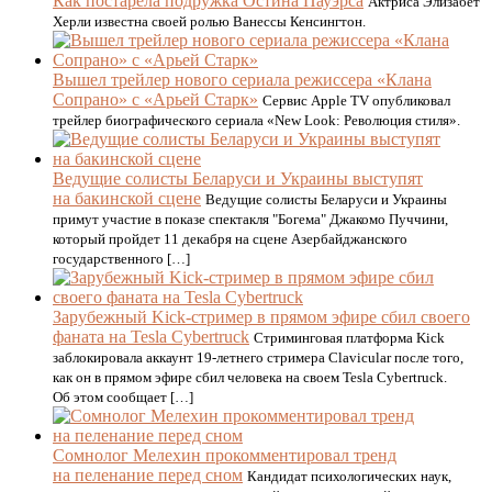
Как постарела подружка Остина Пауэрса
Актриса Элизабет
Херли известна своей ролью Ванессы Кенсингтон.
Вышел трейлер нового сериала режиссера «Клана
Сопрано» с «Арьей Старк»
Сервис Apple TV опубликовал
трейлер биографического сериала «New Look: Революция стиля».
Ведущие солисты Беларуси и Украины выступят
на бакинской сцене
Ведущие солисты Беларуси и Украины
примут участие в показе спектакля "Богема" Джакомо Пуччини,
который пройдет 11 декабря на сцене Азербайджанского
государственного […]
Зарубежный Kick-стример в прямом эфире сбил своего
фаната на Tesla Cybertruck
Стриминговая платформа Kick
заблокировала аккаунт 19-летнего стримера Clavicular после того,
как он в прямом эфире сбил человека на своем Tesla Cybertruck.
Об этом сообщает […]
Сомнолог Мелехин прокомментировал тренд
на пеленание перед сном
Кандидат психологических наук,