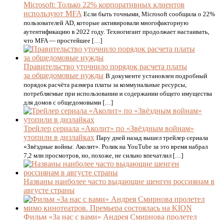
Microsoft: Только 22% корпоративных клиентов
используют MFA
Если быть точными, Microsoft сообщила о 22%
пользователей AD, которые активировали многофакторную
аутентификацию в 2022 году. Техногигант продолжает настаивать,
что MFA — простейшее […]
Правительство уточнило порядок расчета платы
за общедомовые нужды
В документе установлен подробный
порядок расчёта размера платы за коммунальные ресурсы,
потребляемые при использовании и содержании общего имущества
для домов с общедомовыми […]
Трейлер сериала «Аколит» по «Звёздным войнам»
утопили в дизлайках
Пару дней назад вышел трейлер сериала
«Звёздные войны: Аколит». Ролик на YouTube за это время набрал
7,2 млн просмотров, но, похоже, не сильно впечатлил […]
Названы наиболее часто выдающие шенген россиянам в
августе страны
Фильм «За нас с вами» Андрея Смирнова пролетел