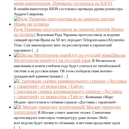
мимо кинотеатров. Премьера состоялась на KION
В онлайн-кинотеатре KION состоялась премьера драмы режиссера
Андрея Смирнова.
Рада Украины проголосовала за санкции против Ирана
на полвека
Верховная Рада Украины проголосовала за ведение
санкций против Ирана на 50 лет, передает Telegram-канал Klymenko
Time. Сам законопроект внес на рассмотрение в украинский
парламент […]
Школы
Мелитополя перейдут на русский язык
В Мелитополе
школьники в новом учебном году будут учиться по пятибалльной
системе и на русском языке. Об этом сообщила глава военно-
гражданской администрации […]
Стартовали съёмки криминального сериала «Доставка
с гарантией» от режиссёра «Тайги»
Компания «Марс
Медиа» преступила к съёмкам сериала «Доставка с гарантией».
В Москву приходит
потепление
В Москве станет заметно теплее. Синоптики
прогнозируют плюсовую температуру даже ночью. Небо
всю неделю будет затянуто облаками, и местами продолжит идти
[…]